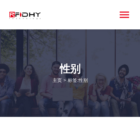
跳
过
切
内
容
换
关于RFIDHY
导
首页
性别
航
主页
>
标签:
性别
RFID标签
专业
应用领域
相关设备