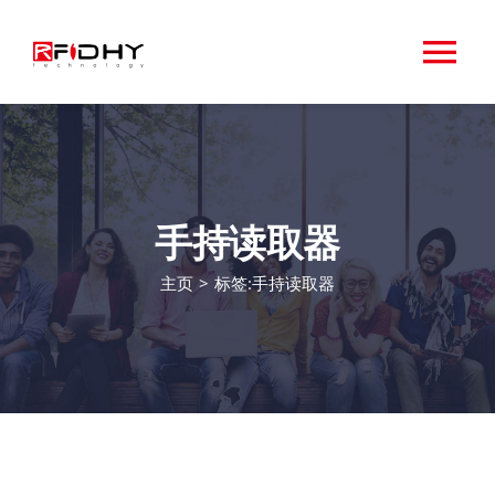
跳
过
切
内
容
换
关于RFIDHY
导
首页
手持读取器
航
主页
>
标签:
手持读取器
RFID标签
专业
应用领域
相关设备