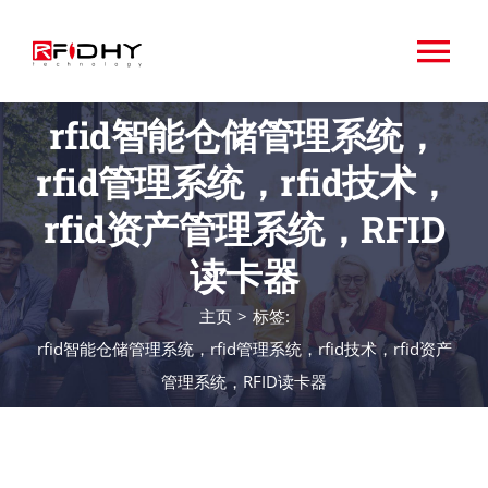
跳
过
切
内
容
rfid智能仓储管理系统，
换
关于RFIDHY
rfid管理系统，rfid技术，
导
首页
rfid资产管理系统，RFID
航
读卡器
RFID标签
专业
主页
>
标签:
rfid智能仓储管理系统，rfid管理系统，rfid技术，rfid资产
应用领域
管理系统，RFID读卡器
相关设备