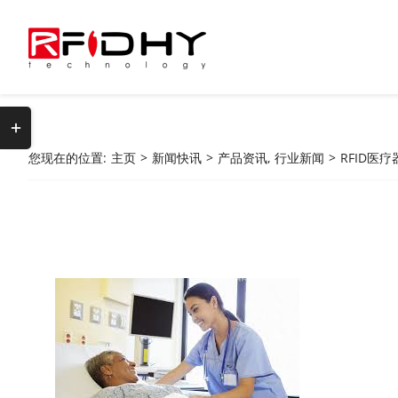
跳
过
内
容
切
换
您现在的位置
:
主页
>
新闻快讯
>
产品资讯
,
行业新闻
>
RFID医
滑
动
栏
区
域