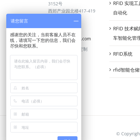
RFID 实现
3152号
西郊产业园北楼417-419
自动化
室
请您留言
400 103 7942
RFID 技术
感谢您的关注，当前客服人员不在
车智能化管
rooney@cardhy.com
线，请填写一下您的信息，我们会
尽快和您联系。
可承接各类标签定制
RFID系统
rfid智能仓
© Copyri