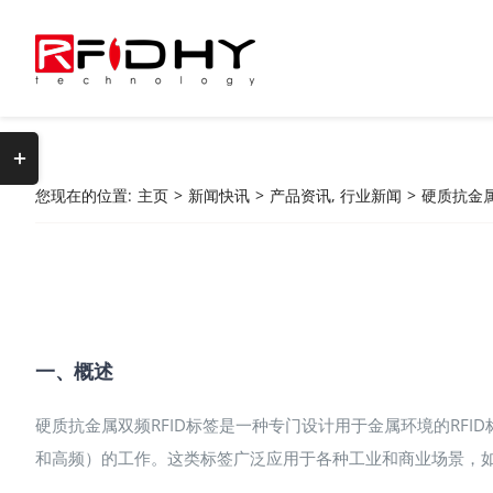
跳
过
内
容
切
换
您现在的位置
:
主页
>
新闻快讯
>
产品资讯
,
行业新闻
>
硬质抗金属
滑
动
栏
区
域
一、概述
硬质抗金属双频RFID标签是一种专门设计用于金属环境的RF
和高频）的工作。这类标签广泛应用于各种工业和商业场景，