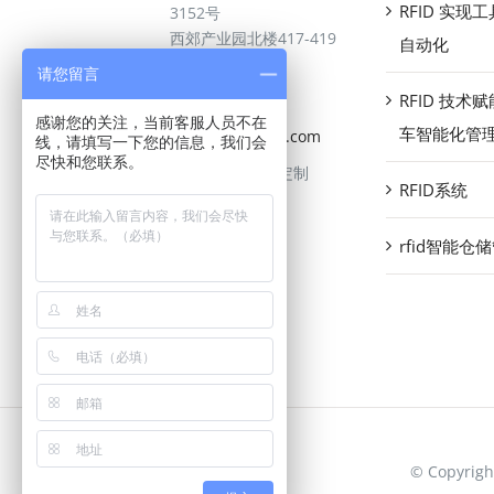
RFID 实现
3152号
西郊产业园北楼417-419
自动化
室
请您留言
400 103 7942
RFID 技术
感谢您的关注，当前客服人员不在
车智能化管
rooney@cardhy.com
线，请填写一下您的信息，我们会
尽快和您联系。
可承接各类标签定制
RFID系统
rfid智能仓
© Copyri