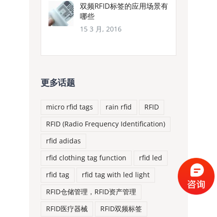
双频RFID标签的应用场景有
哪些
15 3 月, 2016
更多话题
micro rfid tags
rain rfid
RFID
RFID (Radio Frequency Identification)
rfid adidas
rfid clothing tag function
rfid led
rfid tag
rfid tag with led light
RFID仓储管理，RFID资产管理
RFID医疗器械
RFID双频标签