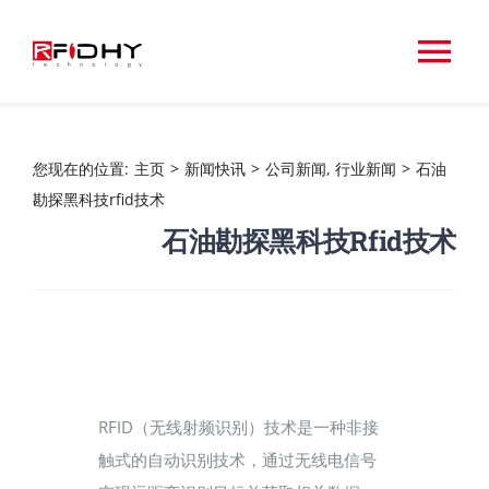
跳
过
切
内
容
换
关于RFIDHY
您现在的位置
:
主页
>
新闻快讯
>
公司新闻
,
行业新闻
>
石油
导
勘探黑科技rfid技术
首页
石油勘探黑科技rfid技术
航
RFID标签
专业
应用领域
相关设备
RFID（无线射频识别）技术是一种非接
触式的自动识别技术，通过无线电信号